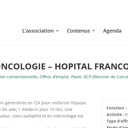
L’association
Contenus
Agenda
ONCOLOGIE – HOPITAL FRANC
tion conventionnelle
,
Offres d’emploi
,
Poste
,
RCP (Réunion de Concer
in généraliste en CDI pour renforcer l’équipe
Fonction :
 lits avec 1 médecin pour 10 lits). Une
Activité :
R
ur, soins palliatifs) et en infectiologie est
Type d’off
Mode d’exe