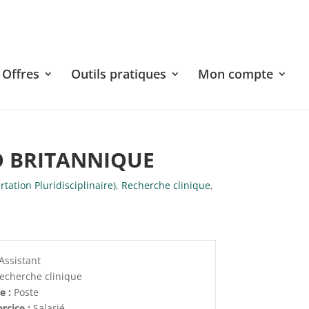
Offres
Outils pratiques
Mon compte
O BRITANNIQUE
tation Pluridisciplinaire)
,
Recherche clinique
,
Assistant
echerche clinique
re :
Poste
rcice :
Salarié