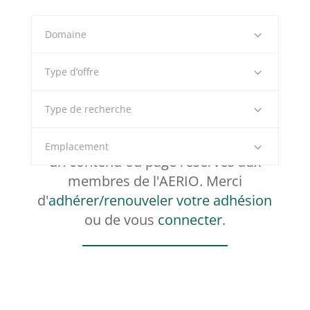
Domaine
Type d’offre
Type de recherche
Bonjour, vous avez tenté d'accéder à
Emplacement
un contenu ou page réservés aux
membres de l'AERIO. Merci
d'
adhérer/renouveler votre adhésion
ou de vous
connecter
.