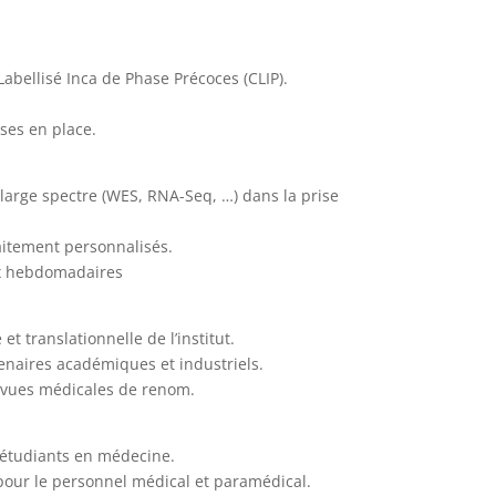
abellisé Inca de Phase Précoces (CLIP).
ises en place.
 large spectre (WES, RNA-Seq, …) dans la prise
raitement personnalisés.
ux hebdomadaires
t translationnelle de l’institut.
enaires académiques et industriels.
revues médicales de renom.
s étudiants en médecine.
pour le personnel médical et paramédical.