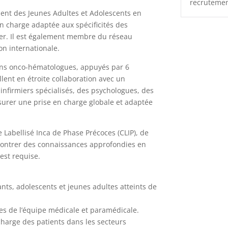
recrutemen
ment des Jeunes Adultes et Adolescents en
n charge adaptée aux spécificités des
cer. Il est également membre du réseau
n internationale.
ns onco-hématologues, appuyés par 6
illent en étroite collaboration avec un
infirmiers spécialisés, des psychologues, des
ssurer une prise en charge globale et adaptée
Labellisé Inca de Phase Précoces (CLIP), de
montrer des connaissances approfondies en
 est requise.
nts, adolescents et jeunes adultes atteints de
es de l’équipe médicale et paramédicale.
 charge des patients dans les secteurs