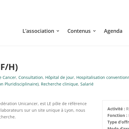
L’association
Contenus
Agenda
F/H)
le Cancer
,
Consultation
,
Hôpital de jour
,
Hospitalisation convention
 Pluridisciplinaire)
,
Recherche clinique
,
Salarié
dération Unicancer, est LE pôle de référence
Activité :
R
llaborateurs sur un site unique à Lyon, nous
Fonction :
echerche.
Type d’off
Mode d’exe