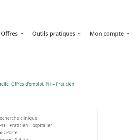
Offres
Outils pratiques
Mon compte
nelle
,
Offres d’emploi
,
PH – Praticien
echerche clinique
PH – Praticien Hospitalier
re :
Poste
rcice :
Salarié