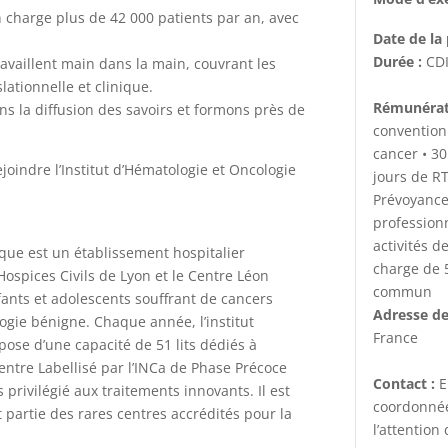
n charge plus de 42 000 patients par an, avec
Date de la 
Durée :
CD
availlent main dans la main, couvrant les
ationnelle et clinique.
Rémunérat
s la diffusion des savoirs et formons près de
convention 
cancer • 30
oindre l’Institut d’Hématologie et Oncologie
jours de R
Prévoyance 
profession
activités d
ique est un établissement hospitalier
charge de 
Hospices Civils de Lyon et le Centre Léon
commun
fants et adolescents souffrant de cancers
Adresse de
ogie bénigne. Chaque année, l’institut
France
pose d’une capacité de 51 lits dédiés à
 (Centre Labellisé par l’INCa de Phase Précoce
Contact :
E
s privilégié aux traitements innovants. Il est
coordonnée
partie des rares centres accrédités pour la
l’attentio